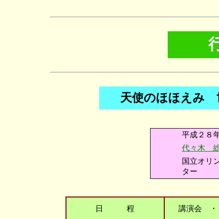
天使のほほえみ 
平成２８
代々木 
国立オリ
ター
日 程
講演会 ・